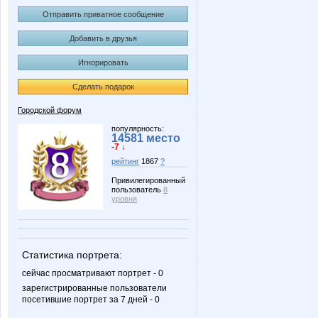
Отправить приватное сообщение
Добавить в друзья
Игнорировать
Сделать подарок
Городской форум
популярность:
14581 место
-7 ↓
рейтинг
1867
?
Привилегированный
пользователь
8
уровня
Статистика портрета:
сейчас просматривают портрет - 0
зарегистрированные пользователи
посетившие портрет за 7 дней - 0